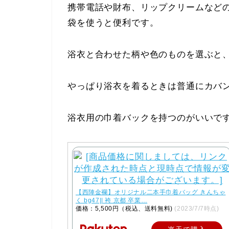
携帯電話や財布、リップクリームなど
袋を使うと便利です。
浴衣と合わせた柄や色のものを選ぶと
やっぱり浴衣を着るときは普通にカバ
浴衣用の巾着バックを持つのがいいで
【西陣金襴】オリジナル二本手巾着バッグ きんちゃ
く bg47|| 袴 京都 卒業…
価格：5,500円（税込、送料無料)
(2023/7/7時点)